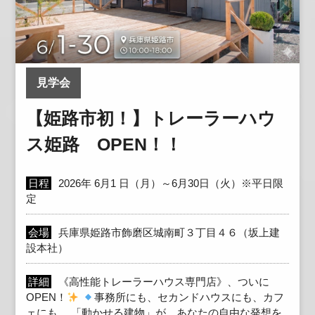
見学会
【姫路市初！】トレーラーハウ
ス姫路 OPEN！！
日程
2026年 6月1 日（月）～6月30日（火）※平日限
定
会場
兵庫県姫路市飾磨区城南町３丁目４６（坂上建
設本社）
詳細
《高性能トレーラーハウス専門店》、ついに
OPEN！
事務所にも、セカンドハウスにも、カフ
ェにも。 「動かせる建物」が、あなたの自由な発想を